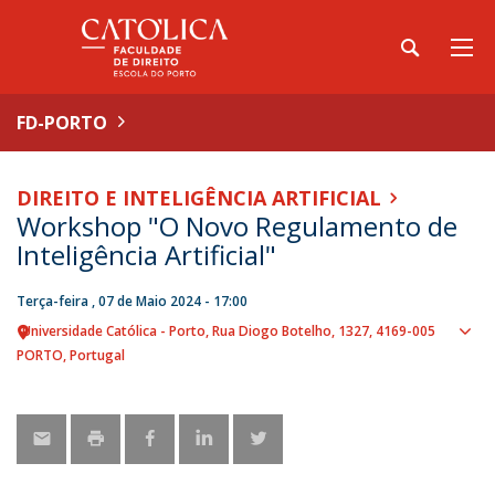
FD-PORTO
DIREITO E INTELIGÊNCIA ARTIFICIAL
Workshop "O Novo Regulamento de
Inteligência Artificial"
Terça-feira , 07 de Maio 2024 - 17:00
Universidade Católica - Porto
Rua Diogo Botelho, 1327
4169-005
Sho
PORTO
Portugal
map