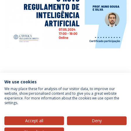
Categorias:
Conferências
Direito e Inteligência Artificial
Institucional
We use cookies
We may place these for analysis of our visitor data, to improve our
website, show personalised content and to give you a great website
experience. For more information about the cookies we use open the
Política de Privacidade
Termos & Condições
settings.
Direitos do Titular dos Dados
Accept all
Deny