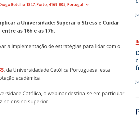
c
Show map
Diogo Botelho 1327
Porto
4169-005
Portugal
O
J
plicar a Universidade: Superar o Stress e Cuidar
 entre as 16h e as 17h.
I
ivar a implementação de estratégias para lidar com o
D
c
f
SS
, da Universidadade Católica Portuguesa, esta
ptação académica.
J
ersidade Católica, o webinar destina-se em particular
z no ensino superior.