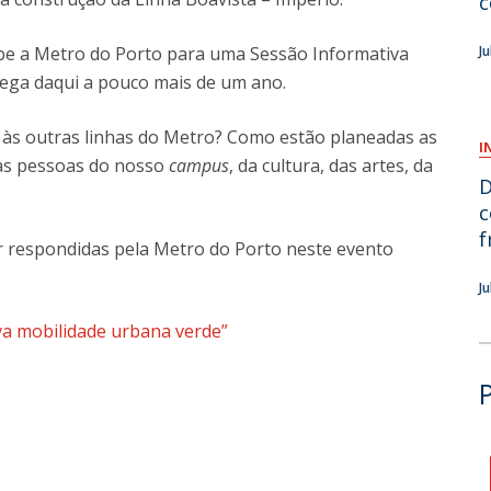
c
O
ebe a Metro do Porto para uma Sessão Informativa
J
ega daqui a pouco mais de um ano.
 às outras linhas do Metro? Como estão planeadas as
I
 as pessoas do nosso
campus
, da cultura, das artes, da
D
c
f
r respondidas pela Metro do Porto neste evento
J
va mobilidade urbana verde”