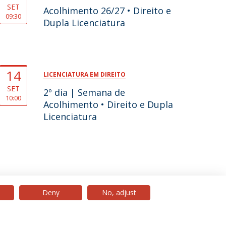
SET
Acolhimento 26/27 • Direito e
09:30
Dupla Licenciatura
14
LICENCIATURA EM DIREITO
SET
2º dia | Semana de
10:00
Acolhimento • Direito e Dupla
Licenciatura
Deny
No, adjust