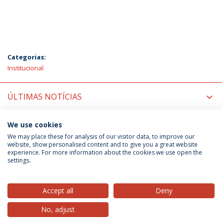
Categorias:
Institucional
ÚLTIMAS NOTÍCIAS
PRÓXIMOS EVENTOS
We use cookies
We may place these for analysis of our visitor data, to improve our
website, show personalised content and to give you a great website
experience. For more information about the cookies we use open the
Política de Privacidade
Termos & Condições
settings.
Direitos do Titular dos Dados
Accept all
Deny
No, adjust
© 2026 Universidade Católica Portuguesa