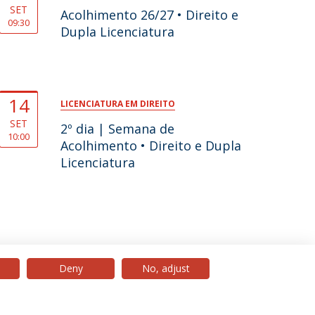
SET
Acolhimento 26/27 • Direito e
09:30
Dupla Licenciatura
14
LICENCIATURA EM DIREITO
SET
2º dia | Semana de
10:00
Acolhimento • Direito e Dupla
Licenciatura
Deny
No, adjust