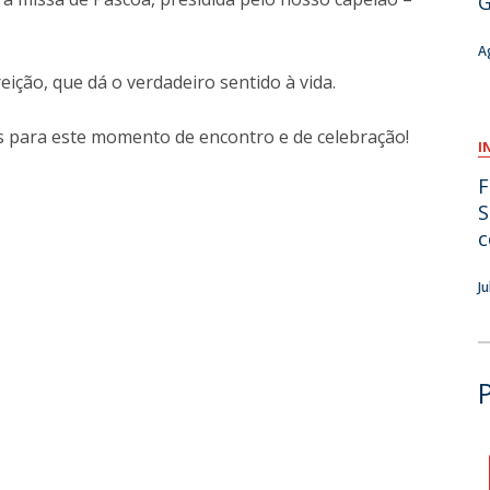
G
O
A
eição, que dá o verdadeiro sentido à vida.
s para este momento de encontro e de celebração!
I
F
S
c
J