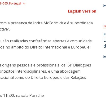
Show map
9-005
Portugal
J
O
English version
 com a presença de Indra McCormick e é subordinada
I
tive”.
F
U
, são realizadas conferências abertas à comunidade
d
os no âmbito do Direito Internacional e Europeu e
J
origens pessoais e profissionais, os ISP Dialogues
ntextos interdisciplinares, e uma abordagem
nacional como do Direito Europeu e das Relações
s 11h00, na sala Porsche.