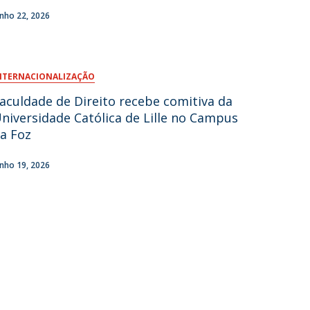
unho 22, 2026
fertas de Emprego
NTERNACIONALIZAÇÃO
aculdade de Direito recebe comitiva da
niversidade Católica de Lille no Campus
a Foz
unho 19, 2026