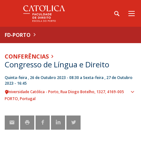
FD-PORTO
CONFERÊNCIAS
Congresso de Língua e Direito
Quinta-feira , 26 de Outubro 2023 - 08:30
a
Sexta-feira , 27 de Outubro
2023 - 16:45
Universidade Católica - Porto
Rua Diogo Botelho, 1327
4169-005
Sho
PORTO
Portugal
map