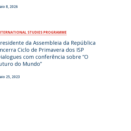
aio 8, 2026
fertas de Emprego
NTERNATIONAL STUDIES PROGRAMME
residente da Assembleia da República
ncerra Ciclo de Primavera dos ISP
ialogues com conferência sobre “O
uturo do Mundo”
aio 25, 2023