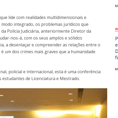
M
O
, que lide com realidades multidimensionais e
 modo integrado, os problemas jurídicos que
I
da Polícia Judiciária, anteriormente Diretor da
judar-nos-á, com os seus amplos e sólidos
P
e
ia, a desenlaçar e compreender as relações entre o
D
ue é um dos crimes mais graves que a humanidade
f
M
al, policial e internacional, esta é uma conferência
os estudantes de Licenciatura e Mestrado.