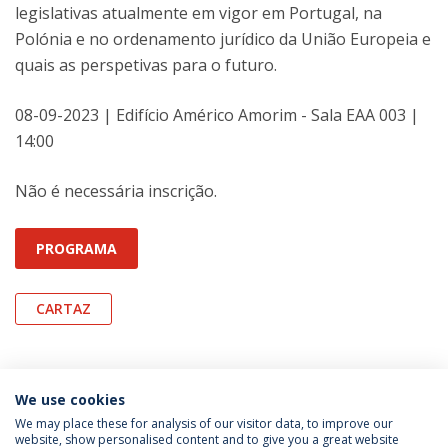
legislativas atualmente em vigor em Portugal, na
Polónia e no ordenamento jurídico da União Europeia e
quais as perspetivas para o futuro.
08-09-2023 | Edifício Américo Amorim - Sala EAA 003 |
14:00
Não é necessária inscrição.
PROGRAMA
CARTAZ
Categorias:
Centro de Estudos e Investigação em Direito
We use cookies
Conferências
We may place these for analysis of our visitor data, to improve our
website, show personalised content and to give you a great website