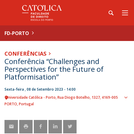
FD-PORTO
CONFERÊNCIAS
Conferência “Challenges and
Perspectives for the Future of
Platformisation”
Sexta-feira , 08 de Setembro 2023 - 14:00
Universidade Católica - Porto
Rua Diogo Botelho, 1327
4169-005
Sho
PORTO
Portugal
map