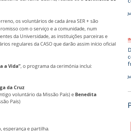
c
O
J
rreno, os voluntários de cada área SER + são
romisso com o serviço e a comunidade, num
ntes da Universidade, as instituições parceiras e
I
rios regulares da CASO que darão assim início oficial
D
c
f
a a Vida”
, o programa da cerimónia inclui:
J
ga da Cruz
ntigo voluntário da Missão País) e
Benedita
ssão País)
 esperança e partilha.