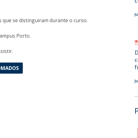
c
O
J
que se distinguiram durante o curso.
 campus Porto.
I
istir.
D
c
f
LOMADOS
J