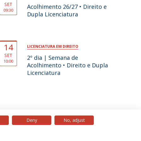
SET
Acolhimento 26/27 • Direito e
09:30
Dupla Licenciatura
14
LICENCIATURA EM DIREITO
SET
2º dia | Semana de
10:00
Acolhimento • Direito e Dupla
Licenciatura
Deny
No, adjust