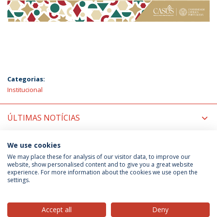
Categorias:
Institucional
ÚLTIMAS NOTÍCIAS
PRÓXIMOS EVENTOS
We use cookies
We may place these for analysis of our visitor data, to improve our
website, show personalised content and to give you a great website
experience. For more information about the cookies we use open the
Política de Privacidade
Termos & Condições
settings.
Direitos do Titular dos Dados
Accept all
Deny