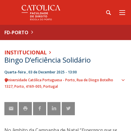
FD-PORTO
INSTITUCIONAL
Bingo D’eficiência Solidário
Quarta-feira , 03 de December 2025 - 13:00
Universidade Católica Portuguesa - Porto
Rua de Diogo Botelho
Sho
1327
Porto
4169-005
Portugal
map
No âmbito da Campanha de Natal “
Esperança que se