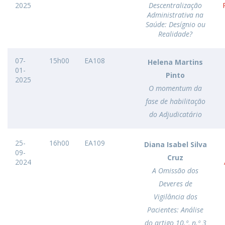
2025
Descentralização
Administrativa na
Saúde: Desígnio ou
Realidade?
07-
15h00
EA108
Helena Martins
01-
Pinto
2025
O momentum da
fase de habilitação
do Adjudicatário
25-
16h00
EA109
Diana Isabel Silva
09-
Cruz
2024
A Omissão dos
Deveres de
Vigilância dos
Pacientes: Análise
do artigo 10.º, n.º 3