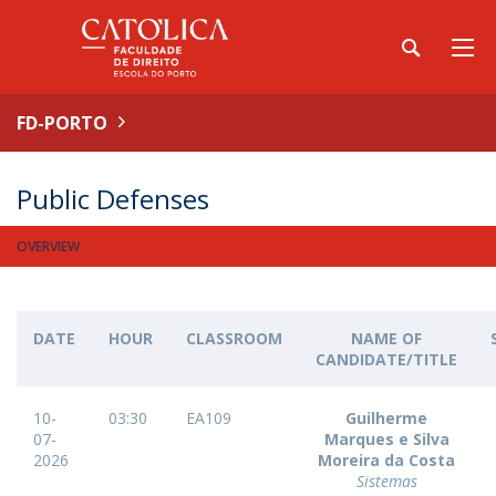
FD-PORTO
Public Defenses
OVERVIEW
DATE
HOUR
CLASSROOM
NAME OF
CANDIDATE/TITLE
10-
03:30
EA109
Guilherme
07-
Marques e Silva
2026
Moreira da Costa
Sistemas