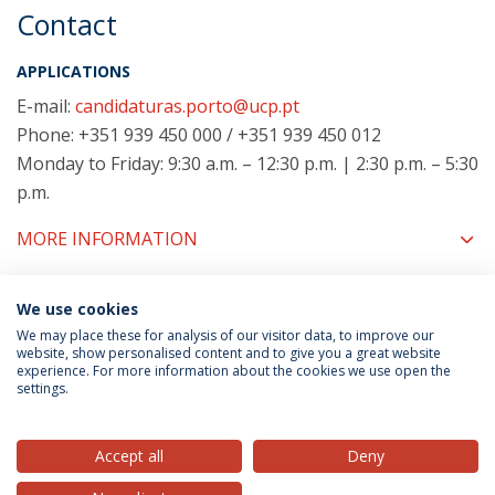
Contact
APPLICATIONS
E-mail:
candidaturas.porto@ucp.pt
Phone: +351 939 450 000 / +351 939 450 012
Monday to Friday: 9:30 a.m. – 12:30 p.m. | 2:30 p.m. – 5:30
p.m.
MORE INFORMATION
We use cookies
COORDINATORS
We may place these for analysis of our visitor data, to improve our
website, show personalised content and to give you a great website
experience. For more information about the cookies we use open the
settings.
Privacy Policy
Terms & Conditions
Rights of Data Subjects
Accept all
Deny