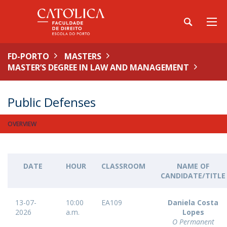
FD-PORTO
MASTERS
MASTER’S DEGREE IN LAW AND MANAGEMENT
Public Defenses
OVERVIEW
DATE
HOUR
CLASSROOM
NAME OF
CANDIDATE/TITLE
13-07-
10:00
EA109
Daniela Costa
2026
a.m.
Lopes
O Permanent