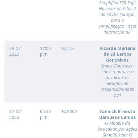
Simplified ETR Safe
Harbour no Pilar 2
da OCDE: Solução
para a
Simplificação Fiscal
Internacional?
09-07-
12:00
EA107
Ricarda Mariana
2026
p.m.
de Sá Lemos
Gonçalves
Smart Contracts:
entre a natureza
jurídica e os
desafios da
responsabilidade
civil
02-07-
05:30
EAA002
Yannick Ernesto
2026
p.m.
Uamusse Lemos
O Modelo da
Sociedade por Ações
Simplificada: O