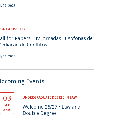
air
uly 30, 2026
ob Opportunities
ALL FOR PAPERS
all for Papers | IV Jornadas Lusófonas de
ediação de Conflitos
uly 29, 2026
Upcoming Events
03
UNDERGRADUATE DEGREE IN LAW
SEP
Welcome 26/27 • Law and
09:30
Double Degree