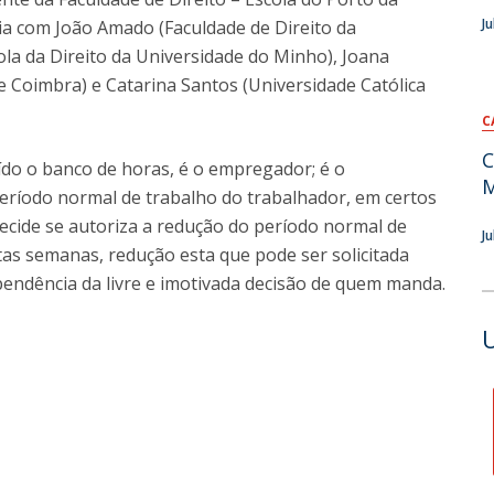
F
J
ia com João Amado (Faculdade de Direito da
la da Direito da Universidade do Minho), Joana
J
e Coimbra) e Catarina Santos (Universidade Católica
C
C
o o banco de horas, é o empregador; é o
M
eríodo normal de trabalho do trabalhador, em certos
ecide se autoriza a redução do período normal de
J
tas semanas, redução esta que pode ser solicitada
pendência da livre e imotivada decisão de quem manda.