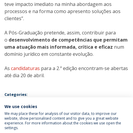
teve impacto imediato na minha abordagem aos
processos e na forma como apresento soluções aos
clientes”.
A Pós-Graduação pretende, assim, contribuir para
o
desenvolvimento de competências que permitam
uma atuação mais informada, crítica e eficaz
num
domínio jurídico em constante evolução.
As
candidaturas
para a 2.ª edição encontram-se abertas
até dia 20 de abril.
Categories:
Postgraduate Programme in Insolvency and Restructuring Law
We use cookies
We may place these for analysis of our visitor data, to improve our
website, show personalised content and to give you a great website
experience. For more information about the cookies we use open the
settings.
Privacy Policy
Terms & Conditions
Rights of Data Subjects