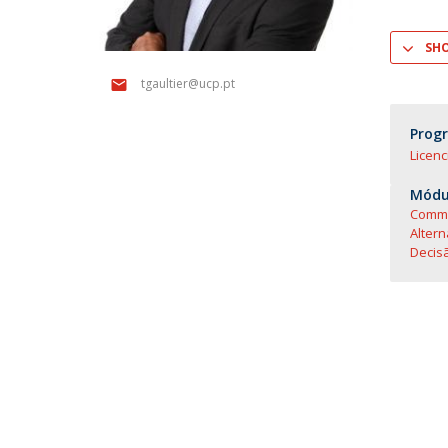
SH
tgaultier@ucp.pt
Prog
Licenc
Módul
Commo
Altern
Decis