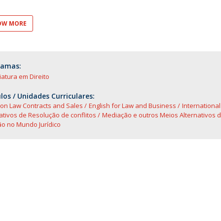
O
OW MORE
ramas:
iatura em Direito
os / Unidades Curriculares:
n Law Contracts and Sales
English for Law and Business
Internationa
ativos de Resolução de conflitos
Mediação e outros Meios Alternativos d
ão no Mundo Jurídico