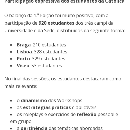
Participação expressiva dos estudantes da Católica
O balanço da 1.ª Edição foi muito positivo, com a
participação de
920 estudantes
dos três campi da
Universidade e da Sede, distribuídos da seguinte forma:
Braga
: 210 estudantes
Lisboa
: 328 estudantes
Porto
: 329 estudantes
Viseu
: 53 estudantes
No final das sessões, os estudantes destacaram como
mais relevante:
o
dinamismo
dos Workshops
as
estratégias práticas
e aplicáveis
os roleplays e exercícios de
reflexão
pessoal e
em grupo
a
pertinência
das temáticas abordadas