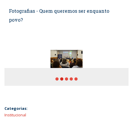
Fotografias - Quem queremos ser enquanto
povo?
fiber_manual_record
fiber_manual_record
fiber_manual_record
fiber_manual_record
fiber_manual_record
Categorias:
Institucional