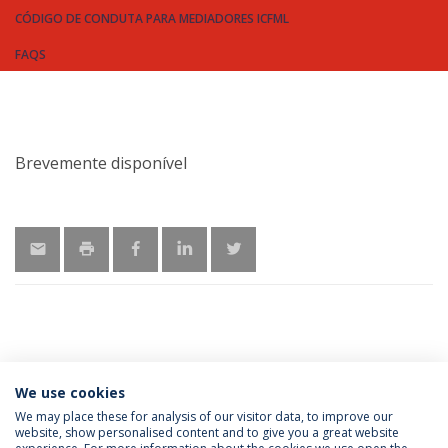
CÓDIGO DE CONDUTA PARA MEDIADORES ICFML
FAQS
Brevemente disponível
MAIS INFORMAÇÃO
We use cookies
We may place these for analysis of our visitor data, to improve our
website, show personalised content and to give you a great website