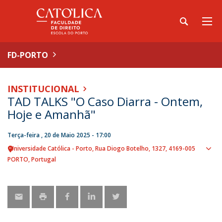
FD-PORTO
INSTITUCIONAL
TAD TALKS "O Caso Diarra - Ontem,
Hoje e Amanhã"
Terça-feira , 20 de Maio 2025 - 17:00
Universidade Católica - Porto
Rua Diogo Botelho, 1327
4169-005
Sho
PORTO
Portugal
map