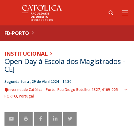
FD-PORTO
INSTITUCIONAL
Open Day à Escola dos Magistrados -
CEJ
Segunda-feira , 29 de Abril 2024 - 14:30
Universidade Católica - Porto
Rua Diogo Botelho, 1327
4169-005
Sho
PORTO
Portugal
map