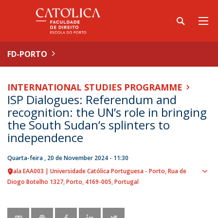
FD-PORTO
INTERNATIONAL STUDIES PROGRAMME
ISP Dialogues: Referendum and
recognition: the UN’s role in bringing
the South Sudan’s splinters to
independence
Quarta-feira , 20 de November 2024 - 11:30
Sala EAA003 | Universidade Católica Portuguesa - Porto
Rua de
Sho
Diogo Botelho 1327
Porto
4169-005
Portugal
map