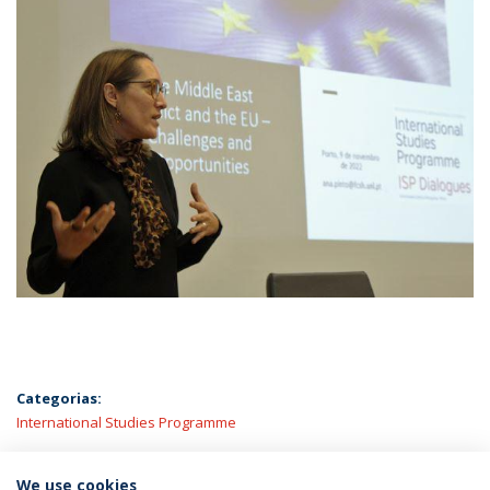
Categorias:
International Studies Programme
ÚLTIMAS NOTÍCIAS
We use cookies