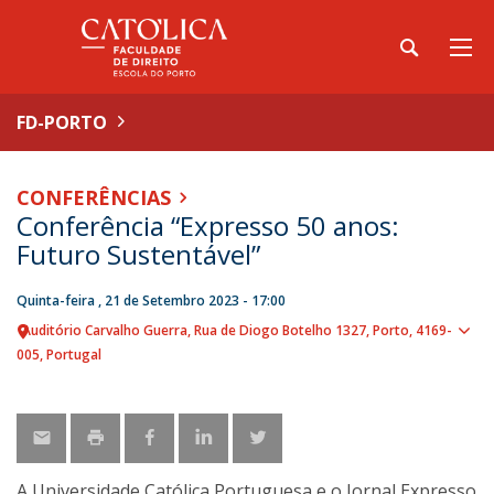
FD-PORTO
CONFERÊNCIAS
Conferência “Expresso 50 anos:
Futuro Sustentável”
Quinta-feira , 21 de Setembro 2023 - 17:00
Auditório Carvalho Guerra
Rua de Diogo Botelho 1327
Porto
4169-
Sho
005
Portugal
map
A Universidade Católica Portuguesa e o Jornal Expresso