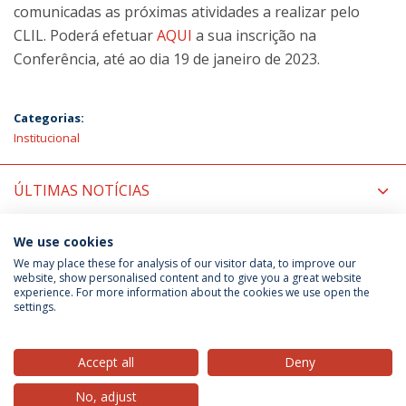
comunicadas as próximas atividades a realizar pelo
CLIL. Poderá efetuar
AQUI
a sua inscrição na
Conferência, até ao dia 19 de janeiro de 2023.
Categorias:
Institucional
ÚLTIMAS NOTÍCIAS
PRÓXIMOS EVENTOS
We use cookies
We may place these for analysis of our visitor data, to improve our
website, show personalised content and to give you a great website
experience. For more information about the cookies we use open the
Política de Privacidade
Termos & Condições
settings.
Direitos do Titular dos Dados
Accept all
Deny
No, adjust