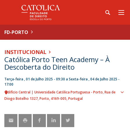
FD-PORTO
INSTITUCIONAL
Católica Porto Teen Academy – À
Descoberta do Direito
Terça-feira , 01 de Julho 2025 - 09:30
a
Sexta-feira , 04 de Julho 2025 -
17:00
Edifício Central | Universidade Católica Portuguesa - Porto
Rua de
Sho
Diogo Botelho 1327
Porto
4169-005
Portugal
map