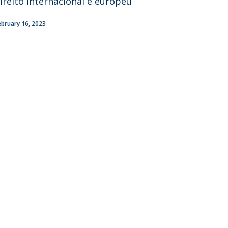
ireito internacional e europeu
fertas de Emprego
ebruary 16, 2023