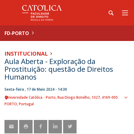
FD-PORTO
INSTITUCIONAL
Aula Aberta - Exploração da
Prostituição: questão de Direitos
Humanos
Sexta-feira , 17 de Maio 2024 - 14:30
Universidade Católica - Porto
Rua Diogo Botelho, 1327
4169-005
Sho
PORTO
Portugal
map