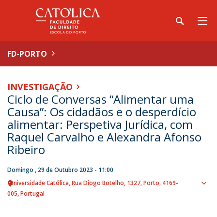
FD-PORTO
INVESTIGAÇÃO
Ciclo de Conversas “Alimentar uma
Causa”: Os cidadãos e o desperdício
alimentar: Perspetiva Jurídica, com
Raquel Carvalho e Alexandra Afonso
Ribeiro
Domingo , 29 de Outubro 2023 - 11:00
Universidade Católica
Rua Diogo Botelho, 1327
Porto
4169-
Sho
005
Portugal
map