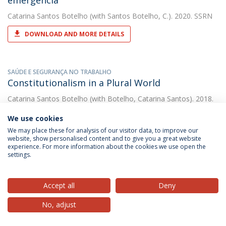
emergência
Catarina Santos Botelho
(with Santos Botelho, C.). 2020. SSRN
DOWNLOAD AND MORE DETAILS
SAÚDE E SEGURANÇA NO TRABALHO
Constitutionalism in a Plural World
Catarina Santos Botelho
(with Botelho, Catarina Santos). 2018.
Universidade Católica Editora
We use cookies
DOWNLOAD AND MORE DETAILS
We may place these for analysis of our visitor data, to improve our
website, show personalised content and to give you a great website
experience. For more information about the cookies we use open the
settings.
COVID-19 and stress on fundamental rights in
Portugal: an intermezzo between the state of
Accept all
Deny
exception and constitutional normality
No, adjust
Catarina Santos Botelho
(with Catarina Isabel Tomaz Santos
Botelho). 2020. Revista Catalana de Dret Public