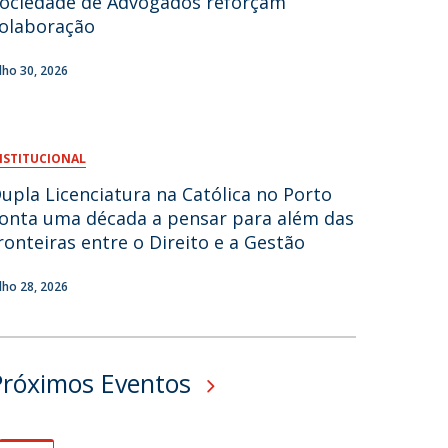
ociedade de Advogados reforçam
olaboração
fertas de Emprego
ulho 30, 2026
NSTITUCIONAL
upla Licenciatura na Católica no Porto
onta uma década a pensar para além das
ronteiras entre o Direito e a Gestão
ulho 28, 2026
Próximos Eventos