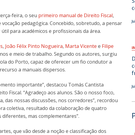
S
c
O
erça-feira, o seu
primeiro manual de Direito Fiscal
,
J
 e vocação pedagógica. Concebido, sobretudo, a pensar
til para académicos e profissionais da área.
es
,
João Félix Pinto Nogueira
,
Marta Vicente
e
Filipe
I
 anos e meio de trabalho. Segundo os autores, surgiu
D
ola do Porto, capaz de oferecer um fio condutor a
c
 recurso a manuais dispersos.
f
momento importante”, destacou Tomás Cantista
J
to Fiscal. “Agradeço aos alunos. São o nosso foco,
sa, das nossas discussões, nos corredores”, recordou
ra coletiva, resultado da colaboração de quatro
 diferentes, mas complementares”.
tes, que vão desde a noção e classificação dos