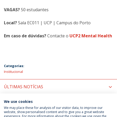
VAGAS?
50 estudantes
Local?
Sala EC011 | UCP | Campus do Porto
Em caso de dúvidas?
Contacte o
UCP2 Mental Health
Categorias:
Institucional
ÚLTIMAS NOTÍCIAS
PRÓXIMOS EVENTOS
We use cookies
We may place these for analysis of our visitor data, to improve our
website, show personalised content and to give you a great website
experience. For more information about the cookies we use open the