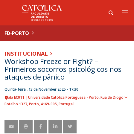
FD-PORTO
INSTITUCIONAL
Workshop Freeze or Fight? –
Primeiros socorros psicológicos nos
ataques de pânico
Quinta-feira , 13 de November 2025 - 17:30
Sala EC011 | Universidade Católica Portuguesa - Porto
Rua de Diogo
Sho
Botelho 1327
Porto
4169-005
Portugal
map