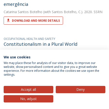
emergência
Catarina Santos Botelho
(with Santos Botelho, C.). 2020. SSRN
DOWNLOAD AND MORE DETAILS
OCCUPATIONAL HEALTH AND SAFETY
Constitutionalism in a Plural World
Catarina Santos Botelho
(with Botelho, Catarina Santos). 2018.
Universidade Católica Editora
We use cookies
We may place these for analysis of our visitor data, to improve our
DOWNLOAD AND MORE DETAILS
website, show personalised content and to give you a great website
experience. For more information about the cookies we use open the
settings.
COVID-19 and stress on fundamental rights in
Portugal: an intermezzo between the state of
Accept all
Deny
exception and constitutional normality
No, adjust
Catarina Santos Botelho
(with Catarina Isabel Tomaz Santos
Botelho). 2020. Revista Catalana de Dret Public