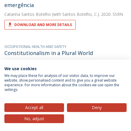
emergência
Catarina Santos Botelho
(with Santos Botelho, C.). 2020. SSRN
DOWNLOAD AND MORE DETAILS
OCCUPATIONAL HEALTH AND SAFETY
Constitutionalism in a Plural World
Catarina Santos Botelho
(with Botelho, Catarina Santos). 2018.
Universidade Católica Editora
We use cookies
We may place these for analysis of our visitor data, to improve our
DOWNLOAD AND MORE DETAILS
website, show personalised content and to give you a great website
experience. For more information about the cookies we use open the
settings.
COVID-19 and stress on fundamental rights in
Portugal: an intermezzo between the state of
Accept all
Deny
exception and constitutional normality
No, adjust
Catarina Santos Botelho
(with Catarina Isabel Tomaz Santos
Botelho). 2020. Revista Catalana de Dret Public